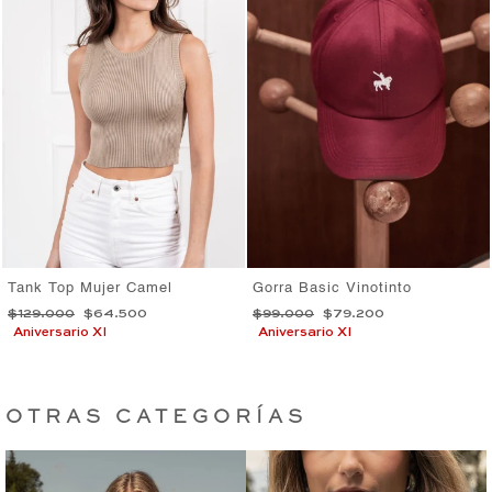
Tank Top Mujer Camel
Gorra Basic Vinotinto
Precio
Precio
Precio
Precio
$129.000
$64.500
$99.000
$79.200
habitual
de
habitual
de
Aniversario XI
Aniversario XI
oferta
oferta
OTRAS CATEGORÍAS