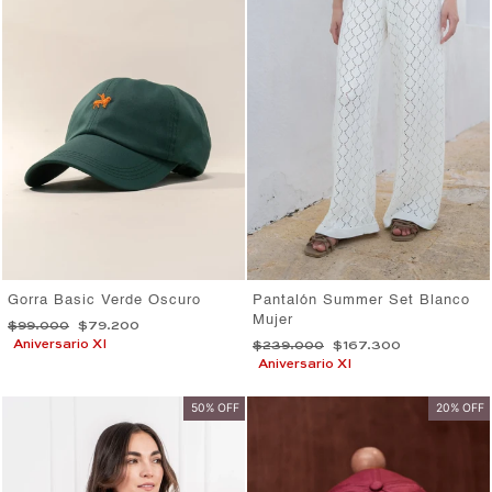
Gorra Basic Verde Oscuro
Pantalón Summer Set Blanco
Mujer
Precio
Precio
$99.000
$79.200
habitual
de
Aniversario XI
Precio
Precio
$239.000
$167.300
oferta
habitual
de
Aniversario XI
oferta
50% OFF
20% OFF