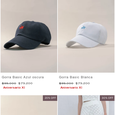
Gorra Basic Azul oscura
Gorra Basic Blanca
Precio
Precio
Precio
Precio
$99.000
$79.200
$99.000
$79.200
habitual
de
habitual
de
Aniversario XI
Aniversario XI
oferta
oferta
20% OFF
30% OFF