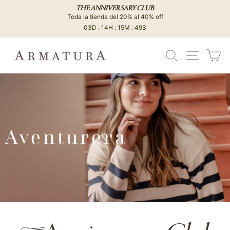
Ir
THE ANNIVERSARY CLUB
directamente
Toda la tienda del 20% al 40% off
diapositivas
al
03D : 14H : 15M : 48S
pausa
contenido
BUSCAR
NAVEG
C
Aventurera