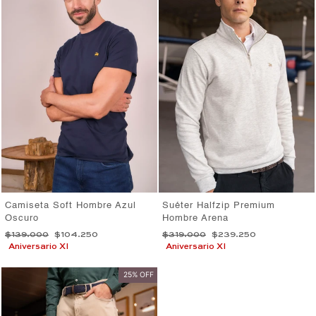
Camiseta Soft Hombre Azul
Suéter Halfzip Premium
Oscuro
Hombre Arena
Precio
Precio
Precio
Precio
$139.000
$104.250
$319.000
$239.250
habitual
de
habitual
de
Aniversario XI
Aniversario XI
oferta
oferta
25% OFF