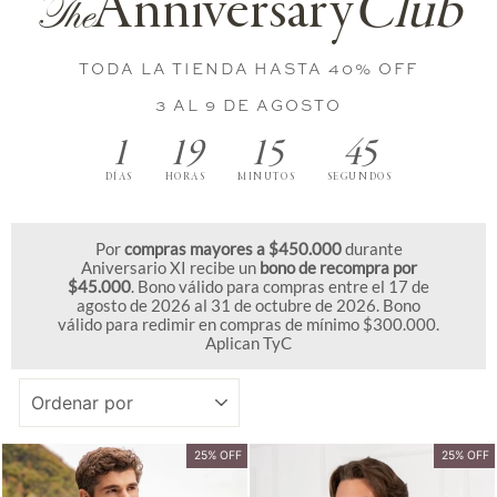
Anniversary
Club
The
TODA LA TIENDA HASTA 40% OFF
3 AL 9 DE AGOSTO
1
19
15
44
DÍAS
HORAS
MINUTOS
SEGUNDOS
Por
compras mayores a $450.000
durante
Aniversario XI recibe un
bono de recompra por
$45.000
. Bono válido para compras entre el 17 de
agosto de 2026 al 31 de octubre de 2026. Bono
válido para redimir en compras de mínimo $300.000.
Aplican TyC
ORDENAR
25% OFF
25% OFF