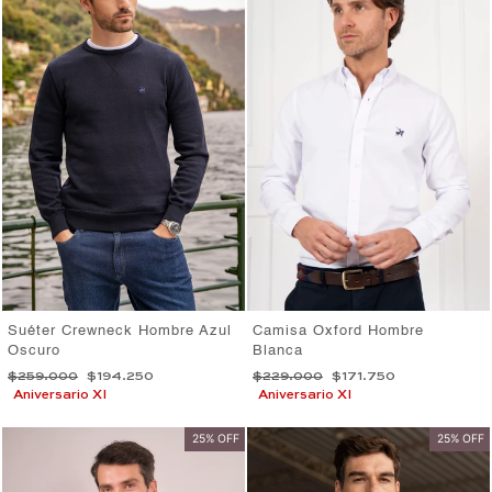
Suéter Crewneck Hombre Azul
Camisa Oxford Hombre
Oscuro
Blanca
Precio
Precio
Precio
Precio
$259.000
$194.250
$229.000
$171.750
habitual
de
habitual
de
Aniversario XI
Aniversario XI
oferta
oferta
25% OFF
25% OFF