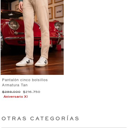
Pantalón cinco bolsillos
Armatura Tan
Precio
Precio
$289.000
$216.750
habitual
de
Aniversario XI
oferta
OTRAS CATEGORÍAS