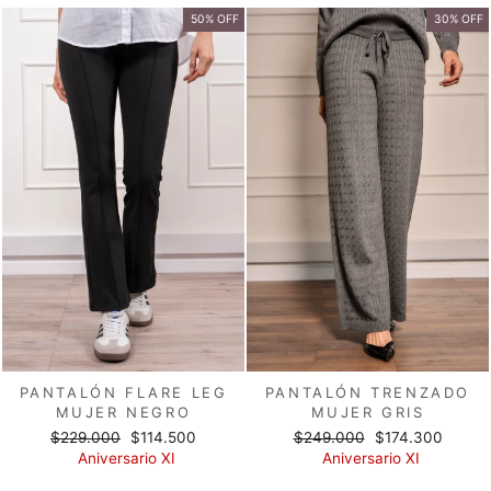
50% OFF
30% OFF
PANTALÓN FLARE LEG
PANTALÓN TRENZADO
MUJER NEGRO
MUJER GRIS
Precio
Precio
Precio
Precio
$229.000
$114.500
$249.000
$174.300
habitual
de
habitual
de
Aniversario XI
Aniversario XI
oferta
oferta