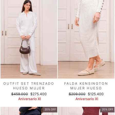
OUTFIT SET TRENZADO
FALDA KENSINGTON
HUESO MUJER
MUJER HUESO
Precio
Precio
Precio
Precio
$459.000
$275.400
$209.000
$125.400
habitual
de
habitual
de
Aniversario XI
Aniversario XI
oferta
oferta
20% OFF
20% OFF