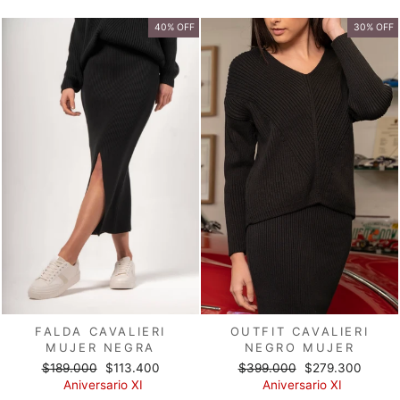
oferta
oferta
40% OFF
30% OFF
FALDA CAVALIERI
OUTFIT CAVALIERI
MUJER NEGRA
NEGRO MUJER
Precio
Precio
Precio
Precio
$189.000
$113.400
$399.000
$279.300
habitual
de
habitual
de
Aniversario XI
Aniversario XI