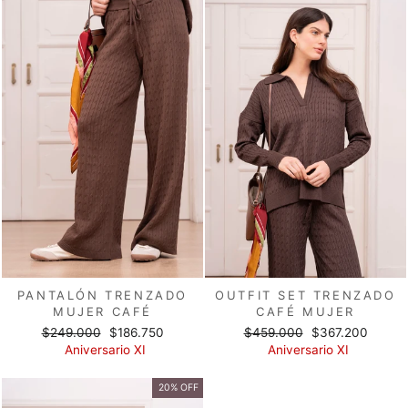
PANTALÓN TRENZADO
OUTFIT SET TRENZADO
MUJER CAFÉ
CAFÉ MUJER
Precio
Precio
Precio
Precio
$249.000
$186.750
$459.000
$367.200
habitual
de
habitual
de
Aniversario XI
Aniversario XI
oferta
oferta
20% OFF