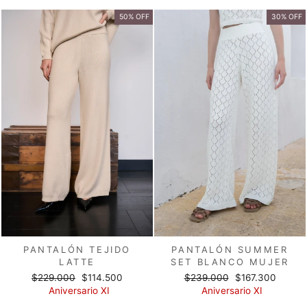
oferta
oferta
50% OFF
30% OFF
PANTALÓN TEJIDO
PANTALÓN SUMMER
LATTE
SET BLANCO MUJER
Precio
Precio
Precio
Precio
$229.000
$114.500
$239.000
$167.300
habitual
de
habitual
de
Aniversario XI
Aniversario XI
oferta
oferta