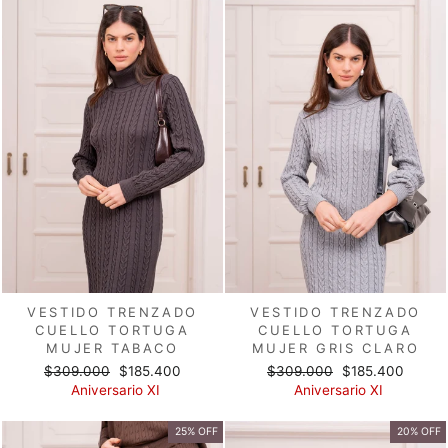
VESTIDO TRENZADO
VESTIDO TRENZADO
CUELLO TORTUGA
CUELLO TORTUGA
MUJER TABACO
MUJER GRIS CLARO
Precio
Precio
Precio
Precio
$309.000
$185.400
$309.000
$185.400
habitual
de
habitual
de
Aniversario XI
Aniversario XI
oferta
oferta
25% OFF
20% OFF