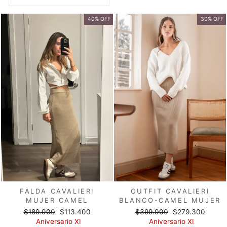
40% OFF
30% OFF
FALDA CAVALIERI
OUTFIT CAVALIERI
MUJER CAMEL
BLANCO-CAMEL MUJER
Precio
Precio
Precio
Precio
$189.000
$113.400
$399.000
$279.300
habitual
de
habitual
de
Aniversario XI
Aniversario XI