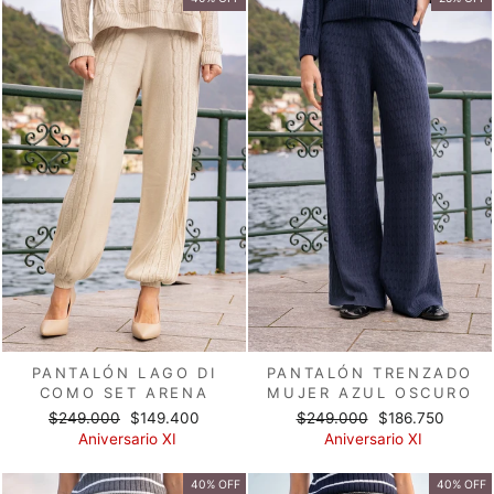
PANTALÓN LAGO DI
PANTALÓN TRENZADO
COMO SET ARENA
MUJER AZUL OSCURO
Precio
Precio
Precio
Precio
$249.000
$149.400
$249.000
$186.750
habitual
de
habitual
de
Aniversario XI
Aniversario XI
oferta
oferta
40% OFF
40% OFF