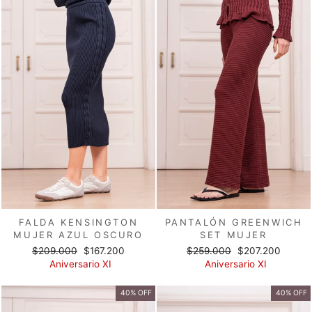
FALDA KENSINGTON
PANTALÓN GREENWICH
MUJER AZUL OSCURO
SET MUJER
Precio
Precio
Precio
Precio
$209.000
$167.200
$259.000
$207.200
habitual
de
habitual
de
Aniversario XI
Aniversario XI
oferta
oferta
40% OFF
40% OFF