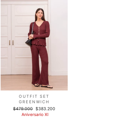
OUTFIT SET
GREENWICH
Precio
Precio
$479.000
$383.200
habitual
de
Aniversario XI
oferta