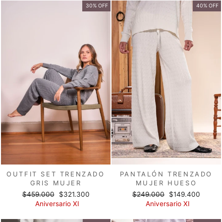
30% OFF
40% OFF
OUTFIT SET TRENZADO
PANTALÓN TRENZADO
GRIS MUJER
MUJER HUESO
Precio
Precio
Precio
Precio
$459.000
$321.300
$249.000
$149.400
habitual
de
habitual
de
Aniversario XI
Aniversario XI
oferta
oferta