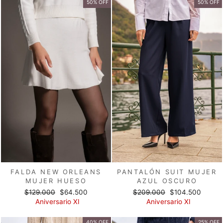
50% OFF
50% OFF
FALDA NEW ORLEANS
PANTALÓN SUIT MUJER
MUJER HUESO
AZUL OSCURO
Precio
Precio
Precio
Precio
$129.000
$64.500
$209.000
$104.500
habitual
de
habitual
de
Aniversario XI
Aniversario XI
oferta
oferta
40% OFF
25% OFF