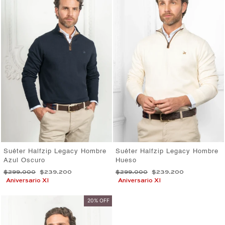
Suéter Halfzip Legacy Hombre
Suéter Halfzip Legacy Hombre
Azul Oscuro
Hueso
Precio
Precio
Precio
Precio
$299.000
$239.200
$299.000
$239.200
habitual
de
habitual
de
Aniversario XI
Aniversario XI
oferta
oferta
20% OFF