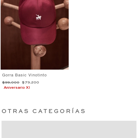
Gorra Basic Vinotinto
Precio
Precio
$99.000
$79.200
habitual
de
Aniversario XI
oferta
OTRAS CATEGORÍAS