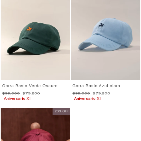
Gorra Basic Verde Oscuro
Gorra Basic Azul clara
Precio
Precio
Precio
Precio
$99.000
$79.200
$99.000
$79.200
habitual
de
habitual
de
Aniversario XI
Aniversario XI
oferta
oferta
20% OFF