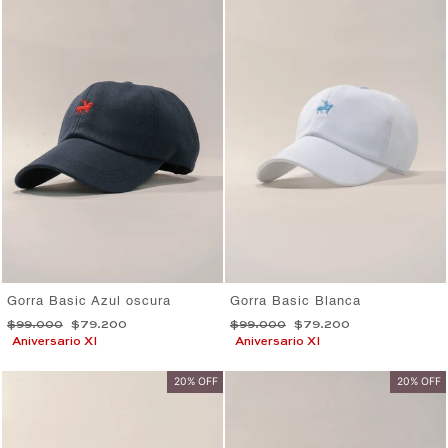
Gorra Basic Azul oscura
Gorra Basic Blanca
Precio
Precio
Precio
Precio
$99.000
$79.200
$99.000
$79.200
habitual
de
habitual
de
Aniversario XI
Aniversario XI
oferta
oferta
20% OFF
20% OFF