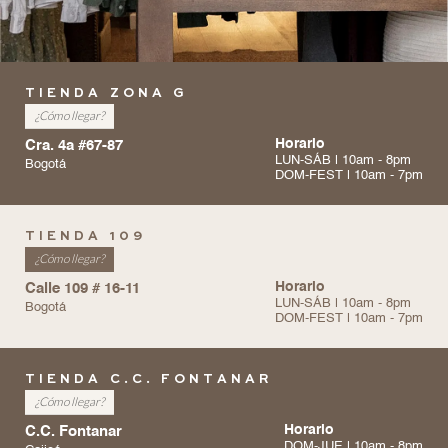
TIENDA ZONA G
¿Cómo llegar?
Cra. 4a #67-87
Horario
LUN-SÁB | 10am - 8pm
Bogotá
DOM-FEST | 10am - 7pm
TIENDA 109
¿Cómo llegar?
Calle 109 # 16-11
Horario
LUN-SÁB | 10am - 8pm
Bogotá
DOM-FEST | 10am - 7pm
TIENDA C.C. FONTANAR
¿Cómo llegar?
C.C. Fontanar
Horario
DOM-JUE | 10am - 8pm