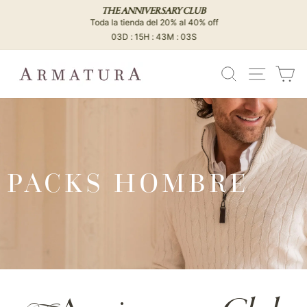
Ir
THE ANNIVERSARY CLUB
directamente
Toda la tienda del 20% al 40% off
diapositivas
al
03D : 15H : 43M : 01S
pausa
contenido
BUSCAR
NAVEG
C
PACKS HOMBRE