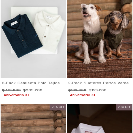
2-Pack Camiseta Polo Tejida
2-Pack Suéteres Perros Verde
Precio
Precio
Precio
Precio
$419.000
$335.200
$199.000
$159.200
habitual
de
habitual
de
Aniversario XI
Aniversario XI
oferta
oferta
20% OFF
20% OFF