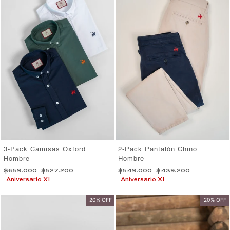
3-Pack Camisas Oxford
2-Pack Pantalón Chino
Hombre
Hombre
Precio
Precio
Precio
Precio
$659.000
$527.200
$549.000
$439.200
habitual
de
habitual
de
Aniversario XI
Aniversario XI
oferta
oferta
20% OFF
20% OFF