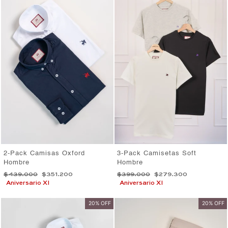
2-Pack Camisas Oxford
3-Pack Camisetas Soft
Hombre
Hombre
Precio
Precio
Precio
Precio
$439.000
$351.200
$399.000
$279.300
habitual
de
habitual
de
Aniversario XI
Aniversario XI
oferta
oferta
20% OFF
20% OFF