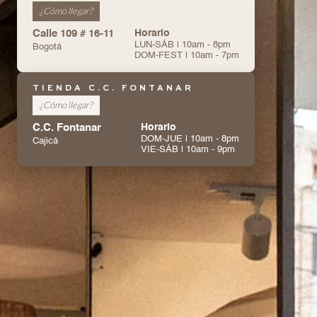
¿Cómo llegar?
Calle 109 # 16-11
Horario
LUN-SÁB | 10am - 8pm
Bogotá
DOM-FEST | 10am - 7pm
TIENDA C.C. FONTANAR
¿Cómo llegar?
C.C. Fontanar
Horario
DOM-JUE | 10am - 8pm
Cajicá
VIE-SÁB | 10am - 9pm