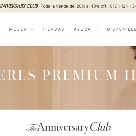
Toda la tienda del 20% al 40% off
01D : 12H : 3
NNIVERSARY CLUB
diapositivas
pausa
MUJER
TIENDAS
AYUDA
DISPONIBL
ERES PREMIUM 
Anniversary
Club
The