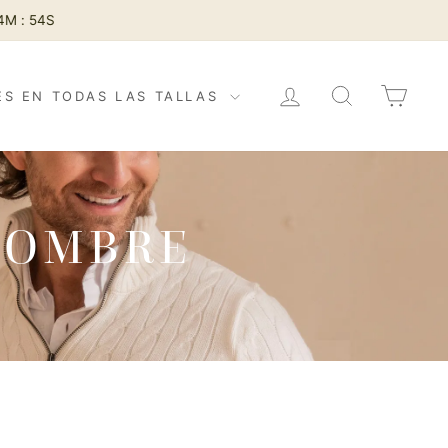
4M : 51S
INICIAR SESIÓN
BUSCAR
CAR
ES EN TODAS LAS TALLAS
HOMBRE