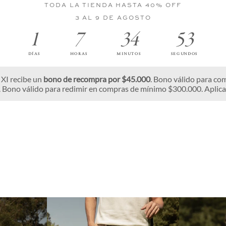
TODA LA TIENDA HASTA 40% OFF
3 AL 9 DE AGOSTO
1
7
34
50
DÍAS
HORAS
MINUTOS
SEGUNDOS
 XI recibe un
bono de recompra por $45.000
. Bono válido para co
 Bono válido para redimir en compras de mínimo $300.000. Aplic