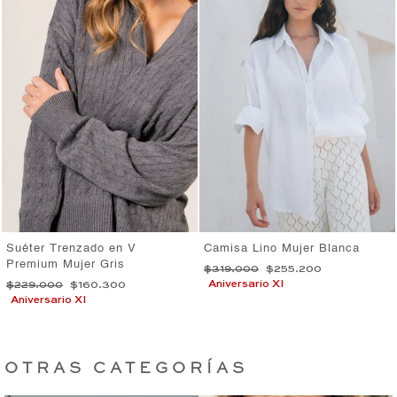
Suéter Trenzado en V
Camisa Lino Mujer Blanca
Premium Mujer Gris
Precio
Precio
$319.000
$255.200
habitual
de
Precio
Precio
Aniversario XI
$229.000
$160.300
oferta
habitual
de
Aniversario XI
oferta
OTRAS CATEGORÍAS