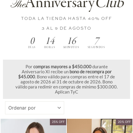
Anniversary
Club
The
TODA LA TIENDA HASTA 40% OFF
3 AL 9 DE AGOSTO
0
14
16
6
DÍAS
HORAS
MINUTOS
SEGUNDOS
Por
compras mayores a $450.000
durante
Aniversario XI recibe un
bono de recompra por
$45.000
. Bono válido para compras entre el 17 de
agosto de 2026 al 31 de octubre de 2026. Bono
válido para redimir en compras de mínimo $300.000.
Aplican TyC
ORDENAR
25% OFF
20% OFF