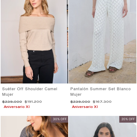
Suéter Off Shoulder Camel
Pantalón Summer Set Blanco
Mujer
Mujer
Precio
Precio
Precio
Precio
$239.000
$191.200
$239.000
$167.300
habitual
de
habitual
de
Aniversario XI
Aniversario XI
oferta
oferta
30% OFF
20% OFF