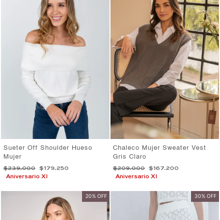
Sueter Off Shoulder Hueso
Chaleco Mujer Sweater Vest
Mujer
Gris Claro
Precio
Precio
Precio
Precio
$239.000
$179.250
$209.000
$167.200
habitual
de
habitual
de
Aniversario XI
Aniversario XI
oferta
oferta
20% OFF
30% OFF