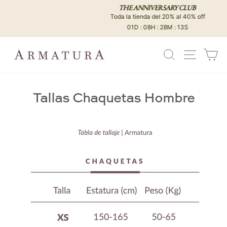
Ir
THE ANNIVERSARY CLUB
directamente
Toda la tienda del 20% al 40% off
diapositivas
al
01D : 08H : 28M : 13S
pausa
contenido
BUSCAR
NAVEG
C
Tallas Chaquetas Hombre