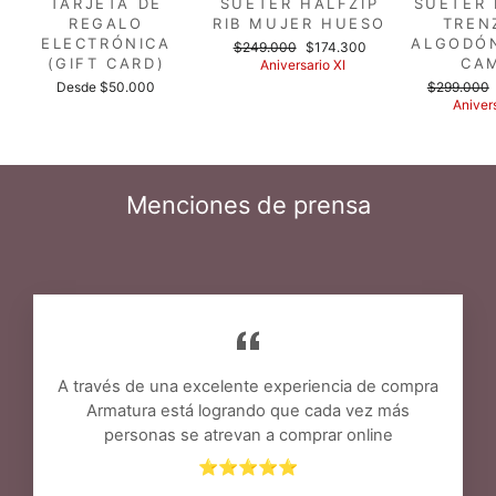
TARJETA DE
SUÉTER HALFZIP
SUÉTER 
REGALO
RIB MUJER HUESO
TREN
ELECTRÓNICA
ALGODÓ
Precio
Precio
$249.000
$174.300
(GIFT CARD)
CA
habitual
de
Aniversario XI
oferta
Precio
Desde $50.000
$299.000
habitual
Anivers
Menciones de prensa
A través de una excelente experiencia de compra
Armatura está logrando que cada vez más
personas se atrevan a comprar online
⭐⭐⭐⭐⭐