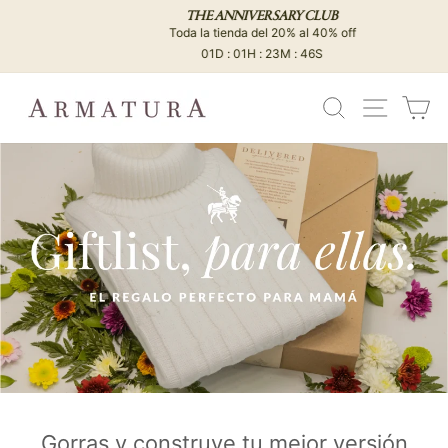
Ir
THE ANNIVERSARY CLUB
directamente
Toda la tienda del 20% al 40% off
diapositivas
al
01D : 01H : 23M : 45S
pausa
contenido
BUSCAR
NAVEG
C
Gorras y construye tu mejor versión