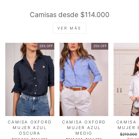
Camisas desde $114.000
VER MÁS
25% OFF
25% OFF
CAMISA OXFORD
CAMISA OXFORD
CAMISA
MUJER AZUL
MUJER AZUL
MUJER 
OSCURA
MEDIO
Precio
$219.000
habitual