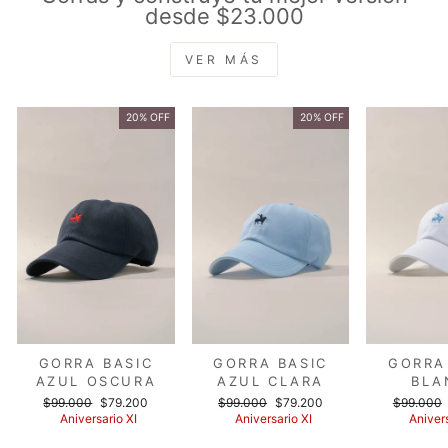
desde $23.000
VER MÁS
20% OFF
20% OFF
GORRA BASIC
GORRA BASIC
GORRA
AZUL OSCURA
AZUL CLARA
BLA
Precio
Precio
Precio
Precio
Precio
$99.000
$79.200
$99.000
$79.200
$99.000
habitual
de
habitual
de
habitual
Aniversario XI
Aniversario XI
Anivers
oferta
oferta