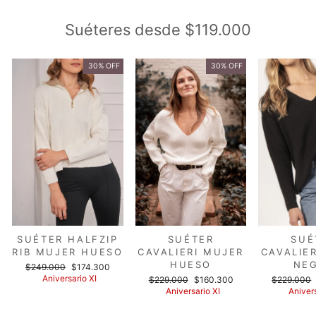
Suéteres desde $119.000
30% OFF
30% OFF
SUÉTER HALFZIP
SUÉTER
SUÉ
RIB MUJER HUESO
CAVALIERI MUJER
CAVALIE
HUESO
NE
Precio
Precio
$249.000
$174.300
habitual
de
Aniversario XI
Precio
Precio
Precio
$229.000
$160.300
$229.000
oferta
habitual
de
habitual
Aniversario XI
Anivers
oferta