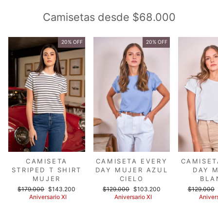
Camisetas desde $68.000
20% OFF
20% OFF
CAMISETA
CAMISETA EVERY
CAMISET
STRIPED T SHIRT
DAY MUJER AZUL
DAY 
MUJER
CIELO
BLA
Precio
Precio
Precio
Precio
Precio
$179.000
$143.200
$129.000
$103.200
$129.000
habitual
de
habitual
de
habitual
Aniversario XI
Aniversario XI
Anivers
oferta
oferta