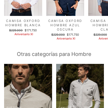
CAMISA OXFORD
CAMISA OXFORD
CAMISA
HOMBRE BLANCA
HOMBRE AZUL
HOMBR
OSCURA
CL
Precio
Precio
$229.000
$171.750
habitual
de
Aniversario XI
Precio
Precio
Precio
$229.000
$171.750
$229.000
oferta
habitual
de
habitual
Aniversario XI
Anivers
oferta
Otras categorías para Hombre
SUÉTERES
CAMISAS