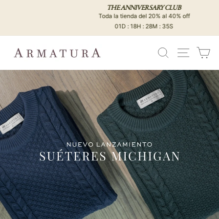
Ir
THE ANNIVERSARY CLUB
directamente
Toda la tienda del 20% al 40% off
diapositivas
al
01D : 18H : 28M : 34S
pausa
contenido
BUSCAR
NAVEG
C