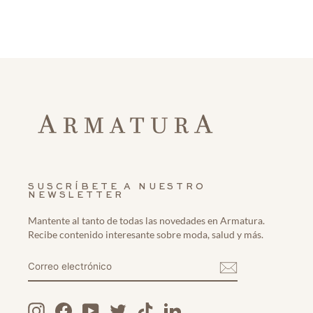
SUSCRÍBETE A NUESTRO
NEWSLETTER
Mantente al tanto de todas las novedades en Armatura.
Recibe contenido interesante sobre moda, salud y más.
CORREO
REGISTRARME
ELECTRÓNICO
Instagram
Facebook
YouTube
Twitter
TikTok
LinkedIn