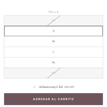
TALLA
XS
S
M
L
XL
XXL
The
Anniversary
Club
20% OFF
AGREGAR AL CARRITO