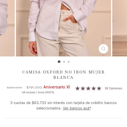
CERRAR
(ESC)
CAMISA OXFORD NO IRON MUJER
BLANCA
Precio
Precio
Aniversario XI
$191.200
$239.000
38 Opiniones
habitual
de
IVA Incluido | Envío GRATIS.
oferta
3 cuotas de $63.733 sin interés con tarjeta de crédito bancos
seleccionados.
Ver bancos acá*