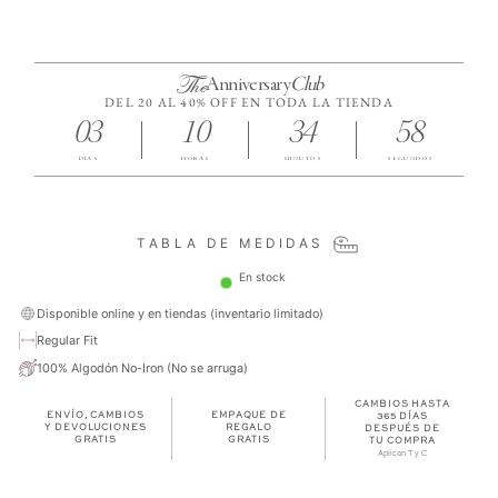
The
Anniversary
Club
DEL 20 AL 40% OFF EN TODA LA TIENDA
03
10
34
58
DÍAS
HORAS
MINUTOS
SEGUNDOS
TABLA DE MEDIDAS
En stock
Disponible online y en tiendas (inventario limitado)
Regular Fit
100% Algodón No-Iron (No se arruga)
CAMBIOS HASTA
ENVÍO, CAMBIOS
EMPAQUE DE
365 DÍAS
Y DEVOLUCIONES
REGALO
DESPUÉS DE
GRATIS
GRATIS
TU COMPRA
Aplican T y C