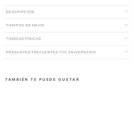
DESCRIPCIÓN
TIEMPOS DE ENVÍO
TIENDAS FÍSICAS
PREGUNTAS FRECUENTES TYC ANIVERSARIO
TAMBIÉN TE PUEDE GUSTAR
CAMISA OXFORD NO
IRON MUJER BLANCA
Precio
Precio
$239.000
$191.200
habitual
de
Aniversario XI
oferta
20% OFF