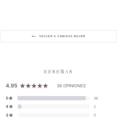
Precio
Precio
$239.000
$191.200
habitual
de
Aniversario XI
oferta
VOLVER A CAMISAS MUJER
4.95
38 OPINIONES
★
5
36
★
4
2
★
3
0