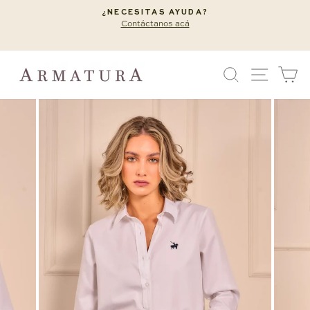
Ir
¿NECESITAS AYUDA?
directamente
Contáctanos acá
diapositivas
al
pausa
contenido
BUSCAR
NAVEG
C