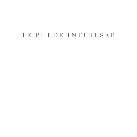
TE PUEDE INTERESAR
20% OFF
CAMISA OXFORD NO IRON
MUJER BLANCA