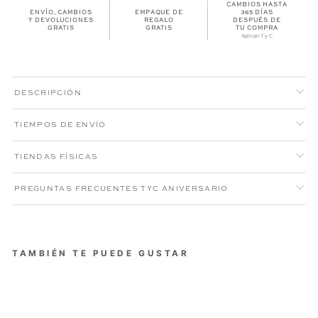
CAMBIOS HASTA
ENVÍO, CAMBIOS
EMPAQUE DE
365 DÍAS
Y DEVOLUCIONES
REGALO
DESPUÉS DE
GRATIS
GRATIS
TU COMPRA
Aplican T y C
DESCRIPCIÓN
TIEMPOS DE ENVÍO
TIENDAS FÍSICAS
PREGUNTAS FRECUENTES TYC ANIVERSARIO
TAMBIÉN TE PUEDE GUSTAR
CAMISETA POLO BASIC
HOMBRE AZUL