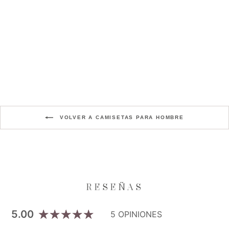
CAMISETA POLO BASIC
HOMBRE AZUL PETROLEO
Precio
Precio
$189.000
$151.200
habitual
de
Aniversario XI
oferta
VOLVER A CAMISETAS PARA HOMBRE
5.00
5 OPINIONES