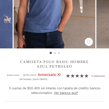
CERRAR
(ESC)
CAMISETA POLO BASIC HOMBRE
AZUL PETROLEO
Precio
Precio
Aniversario XI
$151.200
$189.000
5 Opiniones
habitual
de
IVA Incluido | Envío GRATIS.
oferta
3 cuotas de $50.400 sin interés con tarjeta de crédito bancos
seleccionados.
Ver bancos acá*