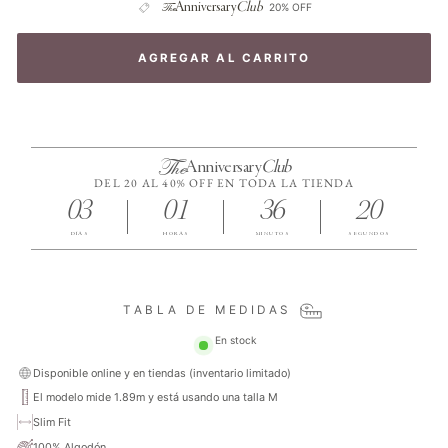
The
Anniversary
Club
20% OFF
AGREGAR AL CARRITO
The
Anniversary
Club
DEL 20 AL 40% OFF EN TODA LA TIENDA
03
01
36
19
DÍAS
HORAS
MINUTOS
SEGUNDOS
TABLA DE MEDIDAS
En stock
Disponible online y en tiendas (inventario limitado)
El modelo mide 1.89m y está usando una talla M
Slim Fit
100% Algodón