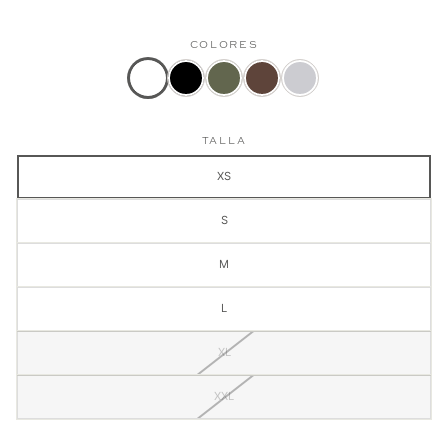
COLORES
Color
Camiseta
Camiseta
Camiseta
Camiseta
actual:
Hombre
Modern
Modern
Modern
Camiseta
Modern
Professional
Professional
Professional
TALLA
Hombre
Professional
Verde
Cafe
Gris
Modern
Negro
Militar
Claro
XS
Professional
Blanco
S
M
L
XL
XXL