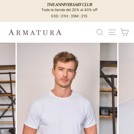
Ir
THE ANNIVERSARY CLUB
directamente
Toda la tienda del 20% al 40% off
diapositivas
al
03D : 01H : 35M : 21S
pausa
contenido
BUSCAR
NAVEG
C