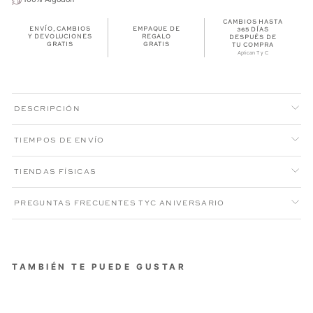
CAMBIOS HASTA
ENVÍO, CAMBIOS
EMPAQUE DE
365 DÍAS
Y DEVOLUCIONES
REGALO
DESPUÉS DE
GRATIS
GRATIS
TU COMPRA
Aplican T y C
DESCRIPCIÓN
TIEMPOS DE ENVÍO
TIENDAS FÍSICAS
PREGUNTAS FRECUENTES TYC ANIVERSARIO
TAMBIÉN TE PUEDE GUSTAR
CAMISETA HOMBRE