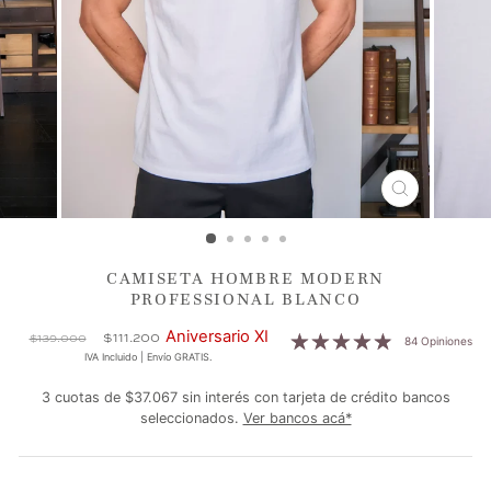
CERRAR
(ESC)
CAMISETA HOMBRE MODERN
PROFESSIONAL BLANCO
Precio
Precio
Aniversario XI
$111.200
$139.000
84 Opiniones
habitual
de
IVA Incluido | Envío GRATIS.
oferta
3 cuotas de $37.067 sin interés con tarjeta de crédito bancos
seleccionados.
Ver bancos acá*