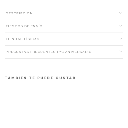
DESCRIPCIÓN
TIEMPOS DE ENVÍO
TIENDAS FÍSICAS
PREGUNTAS FRECUENTES TYC ANIVERSARIO
TAMBIÉN TE PUEDE GUSTAR
FALDA CAVALIERI MUJER
CAMEL
Precio
Precio
$189.000
$113.400
habitual
de
Aniversario XI
oferta
40% OFF