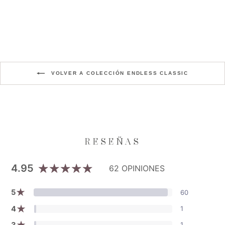
Precio
Precio
$189.000
$113.400
habitual
de
Aniversario XI
oferta
VOLVER A COLECCIÓN ENDLESS CLASSIC
4.95
62 OPINIONES
★
5
60
★
4
1
★
3
1