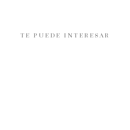
TE PUEDE INTERESAR
40% OFF
FALDA CAVALIERI MUJER
CAMEL