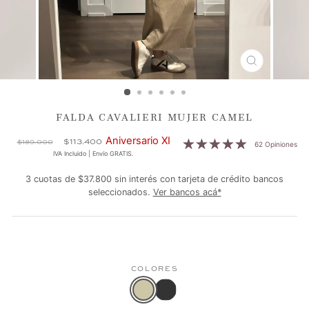
CERRAR
(ESC)
FALDA CAVALIERI MUJER CAMEL
Precio
Precio
Aniversario XI
$113.400
$189.000
62 Opiniones
habitual
de
IVA Incluido | Envío GRATIS.
oferta
3 cuotas de $37.800 sin interés con tarjeta de crédito bancos
seleccionados.
Ver bancos acá*
COLORES
Falda
Color
Cavalieri
actual: