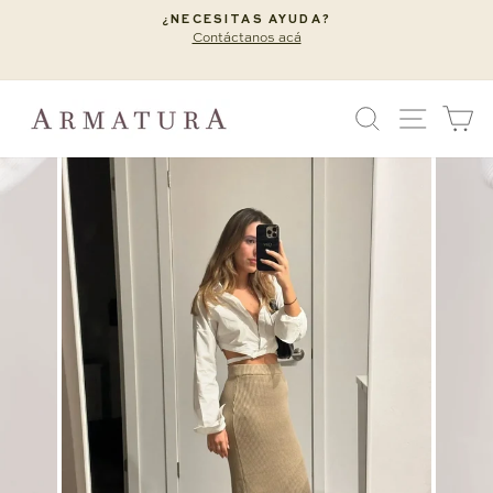
Ir
¿NECESITAS AYUDA?
directamente
Contáctanos acá
diapositivas
al
pausa
contenido
BUSCAR
NAVEG
C