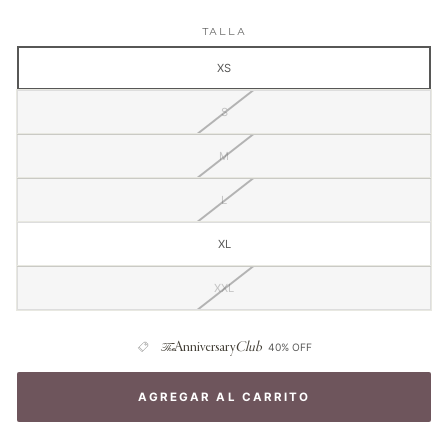
Mujer
Falda
Negra
Cavalieri
TALLA
Mujer
XS
Camel
S
M
L
XL
XXL
The
Anniversary
Club
40% OFF
AGREGAR AL CARRITO