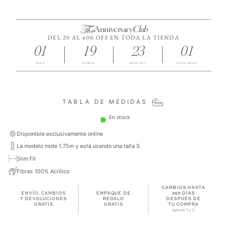
The
Anniversary
Club
DEL 20 AL 40% OFF EN TODA LA TIENDA
01
19
23
01
DÍAS
HORAS
MINUTOS
SEGUNDOS
TABLA DE MEDIDAS
En stock
Disponible exclusivamente online
La modelo mide 1.75m y está usando una talla S
Slim Fit
Fibras 100% Acrílico
CAMBIOS HASTA
ENVÍO, CAMBIOS
EMPAQUE DE
365 DÍAS
Y DEVOLUCIONES
REGALO
DESPUÉS DE
GRATIS
GRATIS
TU COMPRA
Aplican T y C