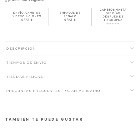
CAMBIOS HASTA
ENVÍO, CAMBIOS
EMPAQUE DE
365 DÍAS
Y DEVOLUCIONES
REGALO
DESPUÉS DE
GRATIS
GRATIS
TU COMPRA
Aplican T y C
DESCRIPCIÓN
TIEMPOS DE ENVÍO
TIENDAS FÍSICAS
PREGUNTAS FRECUENTES TYC ANIVERSARIO
TAMBIÉN TE PUEDE GUSTAR
SUÉTER HALFZIP