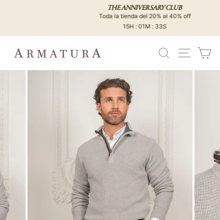
Ir
THE ANNIVERSARY CLUB
directamente
Toda la tienda del 20% al 40% off
diapositivas
al
15H : 01M : 33S
pausa
contenido
BUSCAR
NAVEG
C