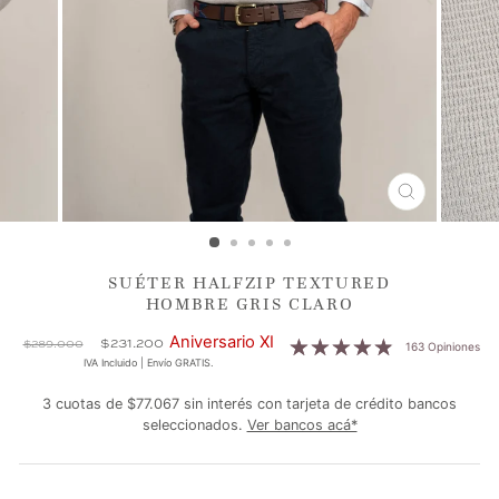
CERRAR
(ESC)
SUÉTER HALFZIP TEXTURED
HOMBRE GRIS CLARO
Precio
Precio
Aniversario XI
$231.200
$289.000
163 Opiniones
habitual
de
IVA Incluido | Envío GRATIS.
oferta
3 cuotas de $77.067 sin interés con tarjeta de crédito bancos
seleccionados.
Ver bancos acá*