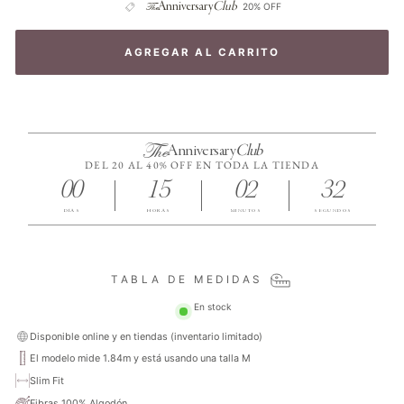
The
Anniversary
Club
20% OFF
AGREGAR AL CARRITO
The
Anniversary
Club
DEL 20 AL 40% OFF EN TODA LA TIENDA
00
15
02
32
DÍAS
HORAS
MINUTOS
SEGUNDOS
TABLA DE MEDIDAS
En stock
Disponible online y en tiendas (inventario limitado)
El modelo mide 1.84m y está usando una talla M
Slim Fit
Fibras 100% Algodón