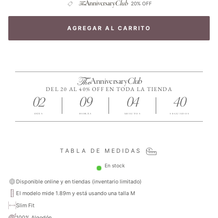
The
Anniversary
Club
20% OFF
AGREGAR AL CARRITO
The
Anniversary
Club
DEL 20 AL 40% OFF EN TODA LA TIENDA
02
09
04
40
DÍAS
HORAS
MINUTOS
SEGUNDOS
TABLA DE MEDIDAS
En stock
Disponible online y en tiendas (inventario limitado)
El modelo mide 1.89m y está usando una talla M
Slim Fit
100% Algodón