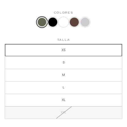
COLORES
Color
Camiseta
Camiseta
Camiseta
Camiseta
actual:
Hombre
Hombre
Modern
Modern
Camiseta
Modern
Modern
Professional
Professional
TALLA
Modern
Professional
Professional
Cafe
Gris
Professional
Negro
Blanco
Claro
XS
Verde
Militar
S
M
L
XL
XXL