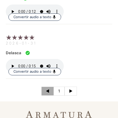
Convertir audio a texto
2026-01-31
Delasca
Convertir audio a texto
◄
1
►