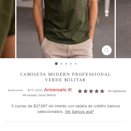
CERRAR
(ESC)
CAMISETA MODERN PROFESSIONAL
VERDE MILITAR
Precio
Precio
Aniversario XI
$111.200
$139.000
43 Opiniones
habitual
de
IVA Incluido | Envío GRATIS.
oferta
3 cuotas de $37.067 sin interés con tarjeta de crédito bancos
seleccionados.
Ver bancos acá*