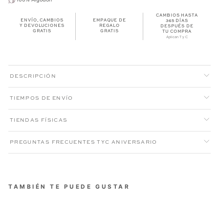
CAMBIOS HASTA
ENVÍO, CAMBIOS
EMPAQUE DE
365 DÍAS
Y DEVOLUCIONES
REGALO
DESPUÉS DE
GRATIS
GRATIS
TU COMPRA
Aplican T y C
DESCRIPCIÓN
TIEMPOS DE ENVÍO
TIENDAS FÍSICAS
PREGUNTAS FRECUENTES TYC ANIVERSARIO
TAMBIÉN TE PUEDE GUSTAR
CAMISETA MODERN