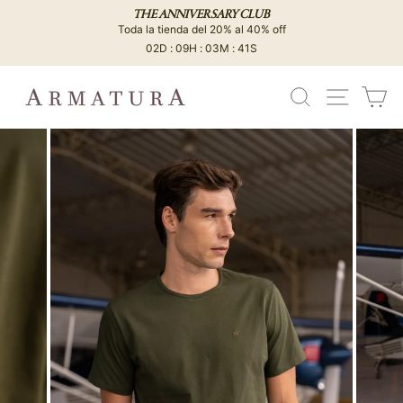
Ir
THE ANNIVERSARY CLUB
directamente
Toda la tienda del 20% al 40% off
diapositivas
al
02D : 09H : 03M : 40S
pausa
contenido
BUSCAR
NAVEG
C