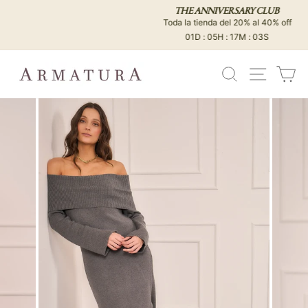
Ir
THE ANNIVERSARY CLUB
directamente
Toda la tienda del 20% al 40% off
diapositivas
al
01D : 05H : 17M : 02S
pausa
contenido
BUSCAR
NAVEG
C