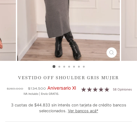
CERRAR
(ESC)
VESTIDO OFF SHOULDER GRIS MUJER
Precio
Precio
Aniversario XI
$134.500
$269.000
58 Opiniones
habitual
de
IVA Incluido | Envío GRATIS.
oferta
3 cuotas de $44.833 sin interés con tarjeta de crédito bancos
seleccionados.
Ver bancos acá*