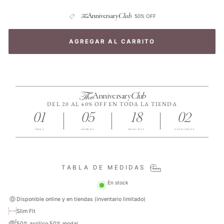
The
Anniversary
Club
50% OFF
AGREGAR AL CARRITO
The
Anniversary
Club
DEL 20 AL 40% OFF EN TODA LA TIENDA
01
05
18
02
DÍAS
HORAS
MINUTOS
SEGUNDOS
TABLA DE MEDIDAS
En stock
Disponible online y en tiendas (inventario limitado)
Slim Fit
50% acrilico 50% modal