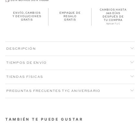
CAMBIOS HASTA
ENVÍO, CAMBIOS
EMPAQUE DE
365 DÍAS
Y DEVOLUCIONES
REGALO
DESPUÉS DE
GRATIS
GRATIS
TU COMPRA
Aplican T y C
DESCRIPCIÓN
TIEMPOS DE ENVÍO
TIENDAS FÍSICAS
PREGUNTAS FRECUENTES TYC ANIVERSARIO
TAMBIÉN TE PUEDE GUSTAR