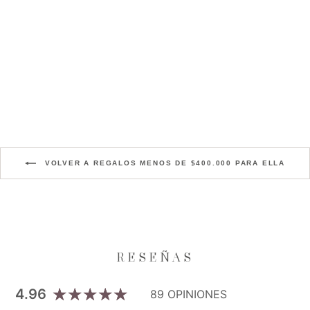
CAMISA OXFORD MUJER
AZUL CLARA
Precio
Precio
$219.000
$164.250
habitual
de
Aniversario XI
oferta
VOLVER A REGALOS MENOS DE $400.000 PARA ELLA
4.96
89 OPINIONES