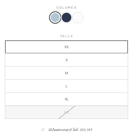
COLORES
Color
Camisa
Camisa
actual:
Oxford
Oxford
Camisa
Mujer
Mujer
TALLA
Oxford
Azul
Blanca
Mujer
Oscura
XS
Azul
clara
S
M
L
XL
XXL
The
Anniversary
Club
25% OFF