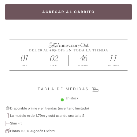
AGREGAR AL CARRITO
The
Anniversary
Club
DEL 20 AL 40% OFF EN TODA LA TIENDA
01
02
46
11
DÍAS
HORAS
MINUTOS
SEGUNDOS
TABLA DE MEDIDAS
En stock
Disponible online y en tiendas (inventario limitado)
La modelo mide 1.79m y está usando una talla S
Slim Fit
Fibras 100% Algodón Oxford