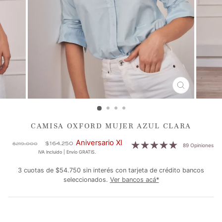
CERRAR
(ESC)
CAMISA OXFORD MUJER AZUL CLARA
Precio
Precio
Aniversario XI
$164.250
$219.000
89 Opiniones
habitual
de
IVA Incluido | Envío GRATIS.
oferta
3 cuotas de $54.750 sin interés con tarjeta de crédito bancos
seleccionados.
Ver bancos acá*