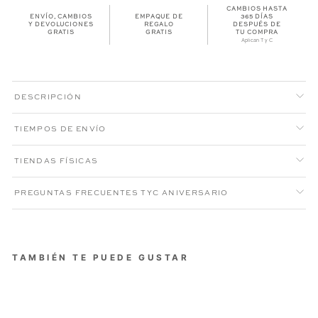
CAMBIOS HASTA
ENVÍO, CAMBIOS
EMPAQUE DE
365 DÍAS
Y DEVOLUCIONES
REGALO
DESPUÉS DE
GRATIS
GRATIS
TU COMPRA
Aplican T y C
DESCRIPCIÓN
TIEMPOS DE ENVÍO
TIENDAS FÍSICAS
PREGUNTAS FRECUENTES TYC ANIVERSARIO
TAMBIÉN TE PUEDE GUSTAR
CAMISA OXFORD MUJER
AZUL CLARA