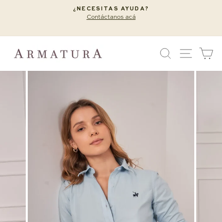
Ir
¿NECESITAS AYUDA?
directamente
Contáctanos acá
diapositivas
al
pausa
contenido
BUSCAR
NAVEG
C