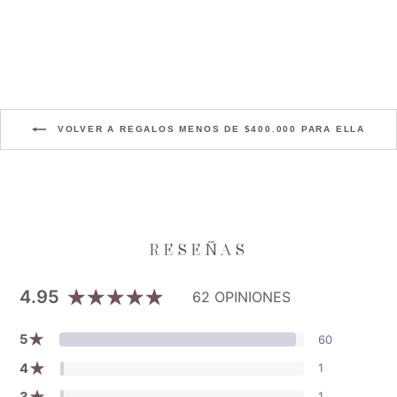
Precio
Precio
$189.000
$113.400
habitual
de
Aniversario XI
oferta
VOLVER A REGALOS MENOS DE $400.000 PARA ELLA
4.95
62 OPINIONES
★
5
60
★
4
1
★
3
1