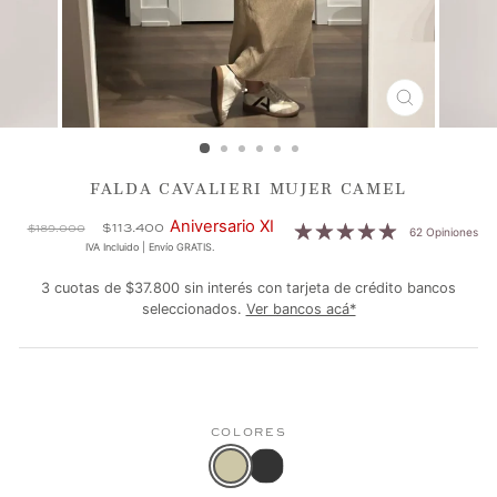
CERRAR
(ESC)
FALDA CAVALIERI MUJER CAMEL
Precio
Precio
Aniversario XI
$113.400
$189.000
62 Opiniones
habitual
de
IVA Incluido | Envío GRATIS.
oferta
3 cuotas de $37.800 sin interés con tarjeta de crédito bancos
seleccionados.
Ver bancos acá*
COLORES
Falda
Color
Cavalieri
actual: