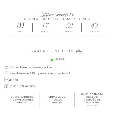
The
Anniversary
Club
DEL 20 AL 40% OFF EN TODA LA TIENDA
00
17
52
48
DÍAS
HORAS
MINUTOS
SEGUNDOS
TABLA DE MEDIDAS
En stock
Disponible exclusivamente online
La modelo mide 1.75m y está usando una talla S
Slim Fit
Fibras 100% Acrílico
CAMBIOS HASTA
ENVÍO, CAMBIOS
EMPAQUE DE
365 DÍAS
Y DEVOLUCIONES
REGALO
DESPUÉS DE
GRATIS
GRATIS
TU COMPRA
Aplican T y C