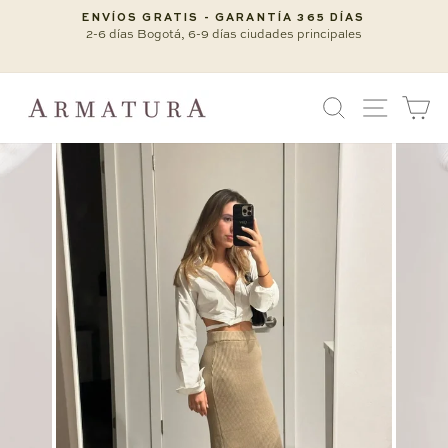
Ir
ENVÍOS GRATIS - GARANTÍA 365 DÍAS
directamente
2-6 días Bogotá, 6-9 días ciudades principales
diapositivas
al
pausa
contenido
BUSCAR
NAVEG
C