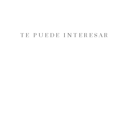
TE PUEDE INTERESAR
40% OFF
FALDA CAVALIERI MUJER
CAMEL