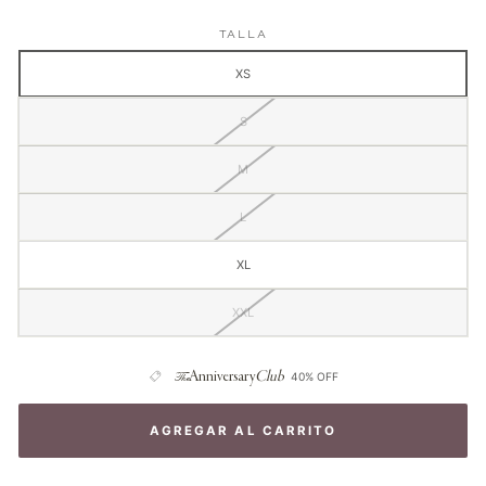
Mujer
Falda
Negra
Cavalieri
TALLA
Mujer
XS
Camel
S
M
L
XL
XXL
The
Anniversary
Club
40% OFF
AGREGAR AL CARRITO