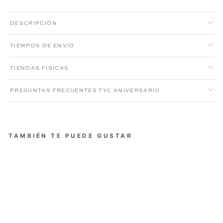
DESCRIPCIÓN
TIEMPOS DE ENVÍO
TIENDAS FÍSICAS
PREGUNTAS FRECUENTES TYC ANIVERSARIO
TAMBIÉN TE PUEDE GUSTAR
FALDA CAVALIERI MUJER
CAMEL
Precio
Precio
$189.000
$113.400
habitual
de
Aniversario XI
oferta
40% OFF