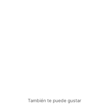
Nómada clásico
$1.086.000
También te puede gustar