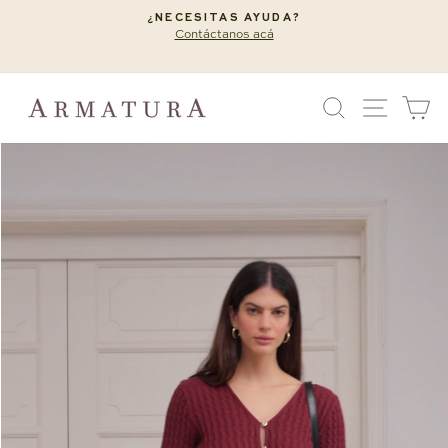
Ir
¿NECESITAS AYUDA?
directamente
Contáctanos acá
diapositivas
al
pausa
contenido
BUSCAR
NAVEG
C