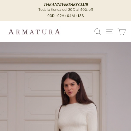
Ir
THE ANNIVERSARY CLUB
directamente
Toda la tienda del 20% al 40% off
diapositivas
al
03D : 02H : 04M : 13S
pausa
contenido
BUSCAR
NAVEG
C