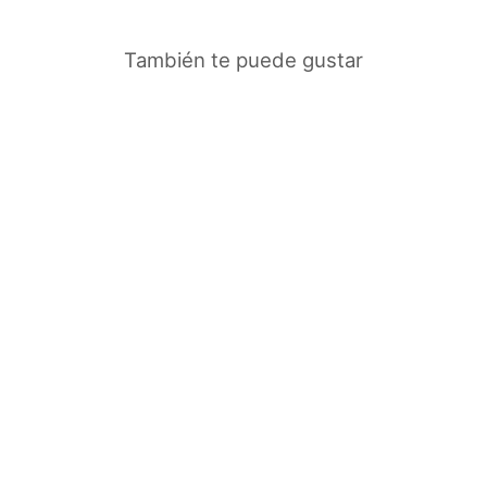
También te puede gustar
SET KENSINGTON
HUESO
$438.000