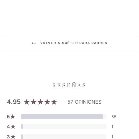
Precio
Precio
$279.000
$209.250
habitual
de
Aniversario XI
oferta
VOLVER A SUÉTER PARA PADRES
4.95
57 OPINIONES
★
5
55
★
4
1
★
3
1