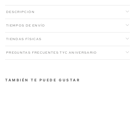
DESCRIPCIÓN
TIEMPOS DE ENVÍO
TIENDAS FÍSICAS
PREGUNTAS FRECUENTES TYC ANIVERSARIO
TAMBIÉN TE PUEDE GUSTAR
SUÉTER HALFZIP ATLAS
HOMBRE HUESO
Precio
Precio
$279.000
$209.250
habitual
de
Aniversario XI
oferta
25% OFF