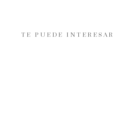
TE PUEDE INTERESAR
25% OFF
SUÉTER HALFZIP ATLAS
HOMBRE HUESO