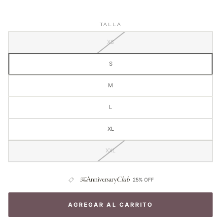
TALLA
XS
S
M
L
XL
XXL
The
Anniversary
Club
25% OFF
AGREGAR AL CARRITO