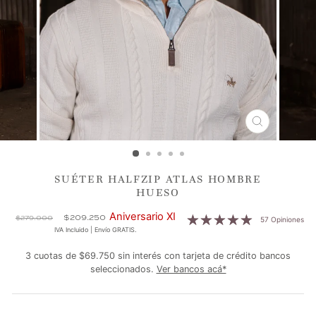
CERRAR
(ESC)
SUÉTER HALFZIP ATLAS HOMBRE
HUESO
Precio
Precio
Aniversario XI
$209.250
$279.000
57 Opiniones
habitual
de
IVA Incluido | Envío GRATIS.
oferta
3 cuotas de $69.750 sin interés con tarjeta de crédito bancos
seleccionados.
Ver bancos acá*