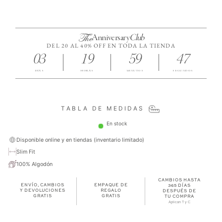
The
Anniversary
Club
DEL 20 AL 40% OFF EN TODA LA TIENDA
03
19
59
47
DÍAS
HORAS
MINUTOS
SEGUNDOS
TABLA DE MEDIDAS
En stock
Disponible online y en tiendas (inventario limitado)
Slim Fit
100% Algodón
CAMBIOS HASTA
ENVÍO, CAMBIOS
EMPAQUE DE
365 DÍAS
Y DEVOLUCIONES
REGALO
DESPUÉS DE
GRATIS
GRATIS
TU COMPRA
Aplican T y C