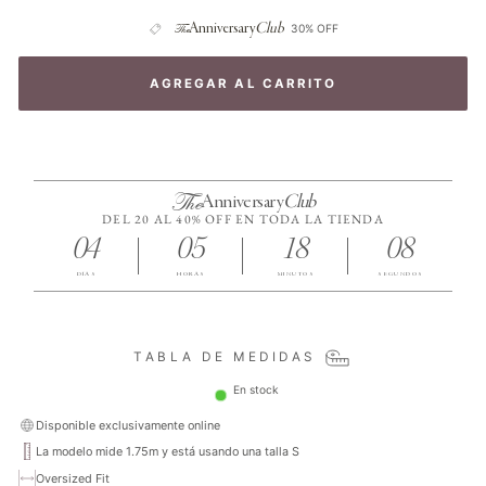
The
Anniversary
Club
30% OFF
AGREGAR AL CARRITO
The
Anniversary
Club
DEL 20 AL 40% OFF EN TODA LA TIENDA
04
05
18
08
DÍAS
HORAS
MINUTOS
SEGUNDOS
TABLA DE MEDIDAS
En stock
Disponible exclusivamente online
La modelo mide 1.75m y está usando una talla S
Oversized Fit