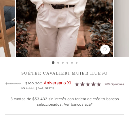
CERRAR
(ESC)
SUÉTER CAVALIERI MUJER HUESO
Precio
Precio
Aniversario XI
$160.300
$229.000
269 Opiniones
habitual
de
IVA Incluido | Envío GRATIS.
oferta
3 cuotas de $53.433 sin interés con tarjeta de crédito bancos
seleccionados.
Ver bancos acá*