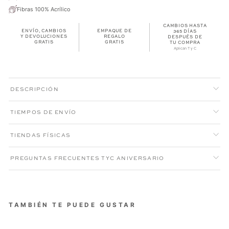
Fibras 100% Acrílico
CAMBIOS HASTA
ENVÍO, CAMBIOS
EMPAQUE DE
365 DÍAS
Y DEVOLUCIONES
REGALO
DESPUÉS DE
GRATIS
GRATIS
TU COMPRA
Aplican T y C
DESCRIPCIÓN
TIEMPOS DE ENVÍO
TIENDAS FÍSICAS
PREGUNTAS FRECUENTES TYC ANIVERSARIO
TAMBIÉN TE PUEDE GUSTAR