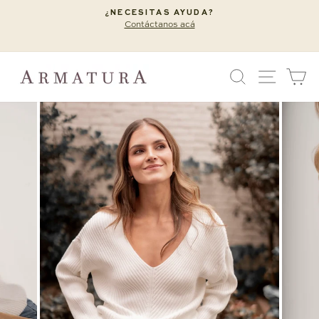
Ir
¿NECESITAS AYUDA?
directamente
Contáctanos acá
diapositivas
al
pausa
contenido
BUSCAR
NAVEG
C