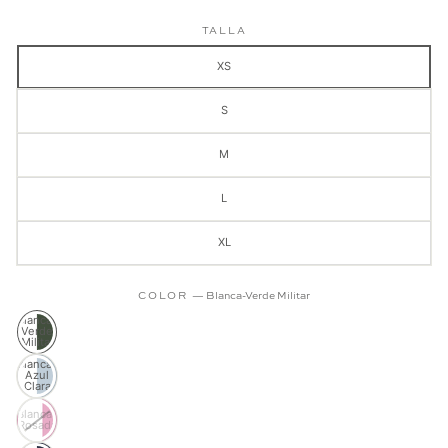
TALLA
XS
S
M
L
XL
COLOR
—
Blanca-Verde Militar
Blanca-
Verde
Militar
Blanca-
Azul
Clara
Blanca-
Rosada