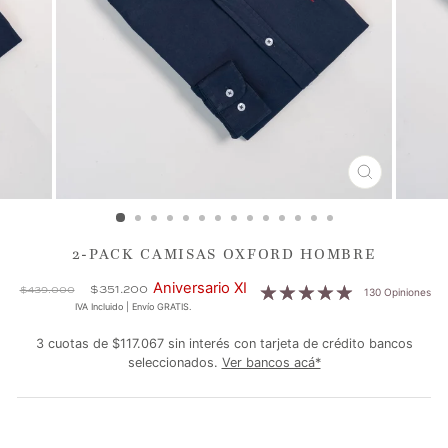
CERRAR
(ESC)
2-PACK CAMISAS OXFORD HOMBRE
Precio
Precio
Aniversario XI
$351.200
$439.000
130 Opiniones
habitual
de
IVA Incluido | Envío GRATIS.
oferta
3 cuotas de $117.067 sin interés con tarjeta de crédito bancos
seleccionados.
Ver bancos acá*