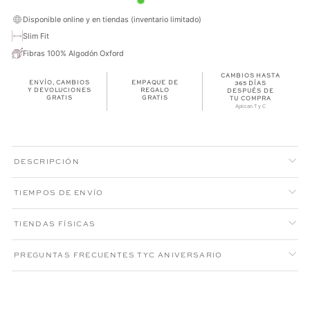
Disponible online y en tiendas (inventario limitado)
Slim Fit
Fibras 100% Algodón Oxford
CAMBIOS HASTA
ENVÍO, CAMBIOS
EMPAQUE DE
365 DÍAS
Y DEVOLUCIONES
REGALO
DESPUÉS DE
GRATIS
GRATIS
TU COMPRA
Aplican T y C
DESCRIPCIÓN
TIEMPOS DE ENVÍO
TIENDAS FÍSICAS
PREGUNTAS FRECUENTES TYC ANIVERSARIO