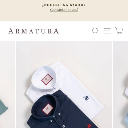
Ir
¿NECESITAS AYUDA?
directamente
Contáctanos acá
diapositivas
al
pausa
contenido
BUSCAR
NAVEG
C