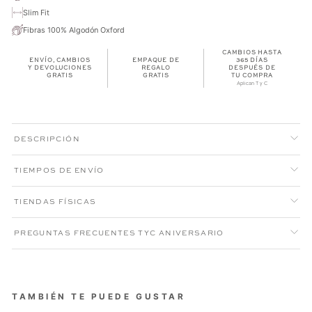
Slim Fit
Fibras 100% Algodón Oxford
CAMBIOS HASTA
ENVÍO, CAMBIOS
EMPAQUE DE
365 DÍAS
Y DEVOLUCIONES
REGALO
DESPUÉS DE
GRATIS
GRATIS
TU COMPRA
Aplican T y C
DESCRIPCIÓN
TIEMPOS DE ENVÍO
TIENDAS FÍSICAS
PREGUNTAS FRECUENTES TYC ANIVERSARIO
TAMBIÉN TE PUEDE GUSTAR