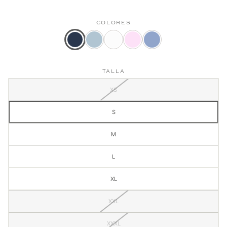
COLORES
Color
Camisa
Camisa
Camisa
Camisa
actual:
Oxford
Oxford
Oxford
Oxford
Camisa
Mujer
Mujer
Mujer
Mujer
TALLA
Oxford
Azul
Blanca
Rosada
Azul
Mujer
clara
Medio
XS
Azul
Oscura
S
M
L
XL
XXL
XXXL