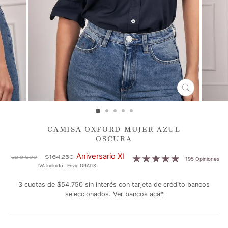
CERRAR
(ESC)
CAMISA OXFORD MUJER AZUL
OSCURA
Precio
Precio
Aniversario XI
$164.250
$219.000
195 Opiniones
habitual
de
IVA Incluido | Envío GRATIS.
oferta
3 cuotas de $54.750 sin interés con tarjeta de crédito bancos
seleccionados.
Ver bancos acá*