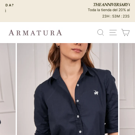
Ir
THE ANNIVERSARY CLUB
directamente
Toda la tienda del 20% al 40% off
diapositivas
al
23H : 53M : 22S
pausa
contenido
BUSCAR
NAVEG
C