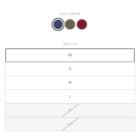
COLORES
Color
Suéter
Suéter
actual:
Halfzip
Halfzip
Suéter
Trenzado
trenzado
TALLA
Halfzip
Hombre
Hombre
Trenzado
Verde
Vinotinto
XS
Hombre
Azul
S
Oscuro
M
L
XL
XXL