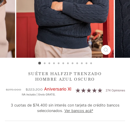
CERRAR
(ESC)
SUÉTER HALFZIP TRENZADO
HOMBRE AZUL OSCURO
Precio
Precio
Aniversario XI
$223.200
$279.000
274 Opiniones
habitual
de
IVA Incluido | Envío GRATIS.
oferta
3 cuotas de $74.400 sin interés con tarjeta de crédito bancos
seleccionados.
Ver bancos acá*