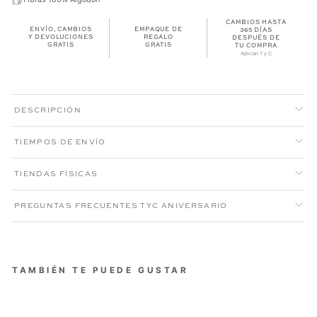
CAMBIOS HASTA
ENVÍO, CAMBIOS
EMPAQUE DE
365 DÍAS
Y DEVOLUCIONES
REGALO
DESPUÉS DE
GRATIS
GRATIS
TU COMPRA
Aplican T y C
DESCRIPCIÓN
TIEMPOS DE ENVÍO
TIENDAS FÍSICAS
PREGUNTAS FRECUENTES TYC ANIVERSARIO
TAMBIÉN TE PUEDE GUSTAR
SUÉTER HALFZIP