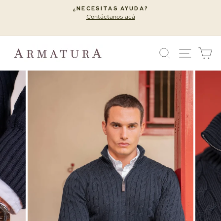
Ir
¿NECESITAS AYUDA?
directamente
Contáctanos acá
diapositivas
al
pausa
contenido
BUSCAR
NAVEG
C