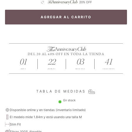
The
Anniversary
Club
20% OFF
AGREGAR AL CARRITO
The
Anniversary
Club
DEL 20 AL 40% OFF EN TODA LA TIENDA
01
22
03
41
DÍAS
HORAS
MINUTOS
SEGUNDOS
TABLA DE MEDIDAS
En stock
Disponible online y en tiendas (inventario limitado)
El modelo mide 1.84m y está usando una talla M
Slim Fit
Fibras 100% Algodón