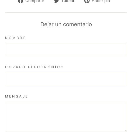
Compartir
Tuitear
Pinear
Compartir
Tuitear
Hacer pin
en
en
en
Facebook
Twitter
Pinteres
Dejar un comentario
NOMBRE
CORREO ELECTRÓNICO
MENSAJE