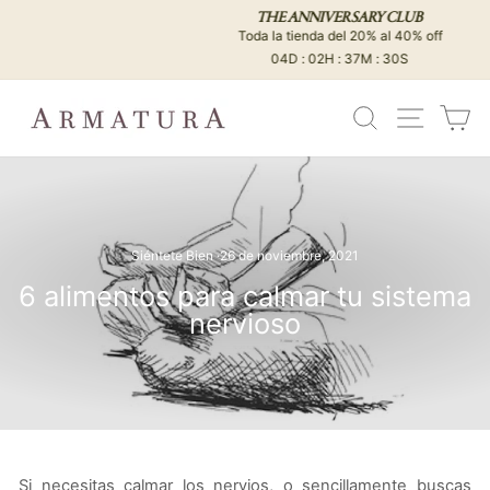
Ir
THE ANNIVERSARY CLUB
directamente
Toda la tienda del 20% al 40% off
diapositivas
al
04D : 02H : 37M : 29S
pausa
contenido
BUSCAR
NAVEG
C
Siéntete Bien
·
26 de noviembre, 2021
6 alimentos para calmar tu sistema
nervioso
Si necesitas calmar los nervios, o sencillamente buscas