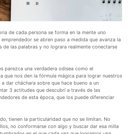
oria de cada persona se forma en la mente uno
da emprendedor se abren paso a medida que avanza la
vés de las palabras y no lograra realmente conectarse
es parezca una verdadera odisea como el
 a que nos den la fórmula mágica para lograr nuestros
go a dar cháchara sobre que hace bueno a un
ar 3 actitudes que descubrí a través de las
ndedores de esta época, que los puede diferenciar
, tienen la particularidad que no se limitan. No
llos, no conformarse con algo y buscar dar esa milla
ostumbrados en el que cada vez que logramos una