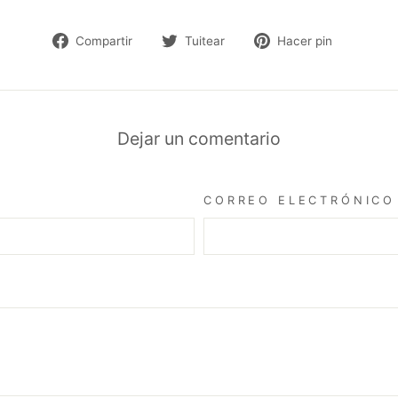
Compartir
Tuitear
Pinear
Compartir
Tuitear
Hacer pin
en
en
en
Facebook
Twitter
Pinteres
Dejar un comentario
CORREO ELECTRÓNICO