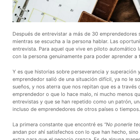
Después de entrevistar a más de 30 emprendedores s
mientras se escucha a la persona hablar. Las oportu
entrevista. Para aquel que vive en piloto automático l
con la persona genuinamente para poder aprender a t
Y es que historias sobre perseverancia y superació
emprendedor salió de una situación difícil, ya no le
sueños, y nos aterra que nos repitan que es a través
emprendedor o que lo hace malo, ni mucho menos que 
entrevistas y que se han repetido como un patrón, u
incluso de emprendedores de otros países o tiempos.
La primera constante que encontré es
“No ponerle tec
andan por ahí satisfechos con lo que han hecho, sino
extra para que el negocio crezca. Es de alguna man