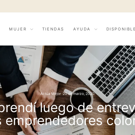
Toda la tienda del 20% al 40% off
03D : 02H : 2
NIVERSARY CLUB
diapositivas
pausa
MUJER
TIENDAS
AYUDA
DISPONIBL
Actúa Mejor
·
20 de marzo, 2020
prendí luego de entrev
s emprendedores col