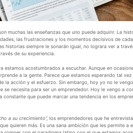
on muchas las enseñanzas que uno puede adquirir. La hist
nidades, las frustraciones y los momentos decisivos de ca
as historias siempre le sonarán igual, no lograra ver a tra
ravés de su experiencia.
n ya estamos acostumbrados a escuchar. Aunque en ocasion
 sorprende a la gente. Parece que estamos esperando tal vez
 de la acción y el esfuerzo. Sin embargo, hoy yo no le ven
se necesita para ser un emprendedor. Hoy le vengo a cont
na constante que puede marcar una tendencia en los empre
ho a su crecimiento”,
los emprendedores que he entrevistado
 que quieren más. Es una sana ambición que les permite a e
era romper con el paradigma latino con el que estamos ac